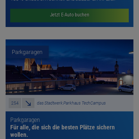
Parkgaragen
254
das Stadtwerk.Parkhaus TechCampus
1
Parkgaragen
Für alle, die sich die besten Plätze sichern
wollen.
Erst ganz bequem parken und dann in der Domstadt
ausspannen: Während Sie einen entspannten
Einkaufsbummel in der Altstadt genießen oder einen
wichtigen Termin wahrnehmen, findet Ihr Auto in