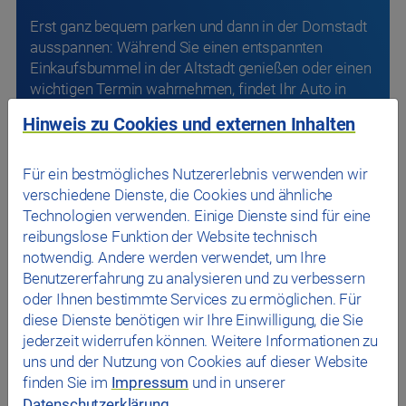
einer unserer Parkgaragen ein sicheres Dach über
dem Kopf.
P+R Angebot
Hinweis zu Cookies und externen Inhalten
Freie Parkplätze finden
Für ein bestmögliches Nutzererlebnis verwenden wir
verschiedene Dienste, die Cookies und ähnliche
Technologien verwenden. Einige Dienste sind für eine
reibungslose Funktion der Website technisch
Nachhaltigkeit
notwendig. Andere werden verwendet, um Ihre
Benutzererfahrung zu analysieren und zu verbessern
oder Ihnen bestimmte Services zu ermöglichen. Für
diese Dienste benötigen wir Ihre Einwilligung, die Sie
jederzeit widerrufen können. Weitere Informationen zu
uns und der Nutzung von Cookies auf dieser Website
finden Sie im
Impressum
und in unserer
Datenschutzerklärung
.