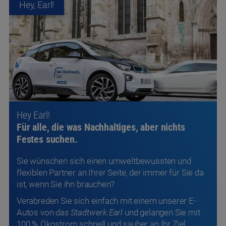
Hey Earl!
Für alle, die was Nachhaltiges, aber nichts
Festes suchen.
Sie wünschen sich einen umweltbewussten und
flexiblen Partner an Ihrer Seite, der immer für Sie da
ist, wenn Sie ihn brauchen?
Verabreden Sie sich einfach mit einem unserer E-
Autos von
das Stadtwerk.Earl
und gelangen Sie mit
100 % Ökostrom schnell und sauber an Ihr Ziel.
Jetzt E-Auto buchen