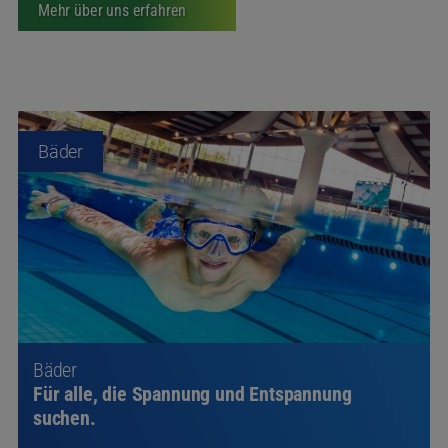
Bäder
Bäder
Für alle, die Spannung und Entspannung
suchen.
In unseren Bädern ziehen Sport und
Genussschwimmer ihre Bahnen, während unsere
Saunalandschaft dazu einlädt, einfach mal die Seele
baumeln zu lassen.