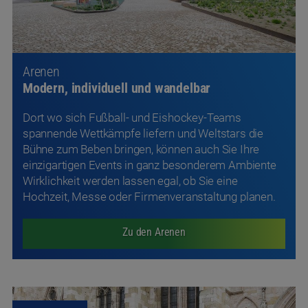
Arenen
Modern, individuell und wandelbar
Dort wo sich Fußball- und Eishockey-Teams
spannende Wettkämpfe liefern und Weltstars die
Bühne zum Beben bringen, können auch Sie Ihre
einzigartigen Events in ganz besonderem Ambiente
Wirklichkeit werden lassen egal, ob Sie eine
Hochzeit, Messe oder Firmenveranstaltung planen.
Zu den Arenen
Hey, Earl!