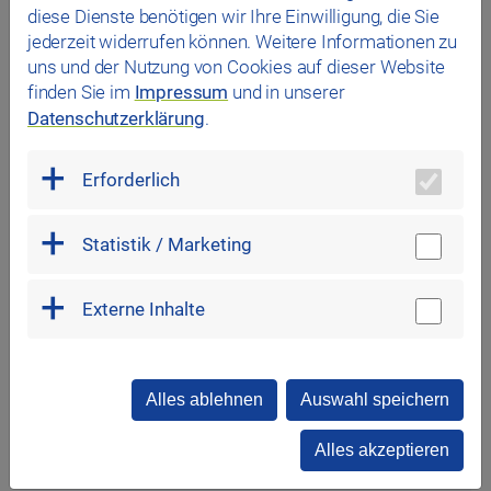
diese Dienste benötigen wir Ihre Einwilligung, die Sie
jederzeit widerrufen können. Weitere Informationen zu
Vielfältige
Aus-
und
Weiter­bildungs­möglichkeiten
uns und der Nutzung von Cookies auf dieser Website
finden Sie im
Impressum
und in unserer
Datenschutzerklärung
.
Erforderlich
Statistik / Marketing
Schutz und Stärkung von
Gesundheit
Externe Inhalte
Alles ablehnen
Auswahl speichern
Alles akzeptieren
Stärkung der
Work-Life-Balance
/ Vereinbarkeit von
Familie und Beruf