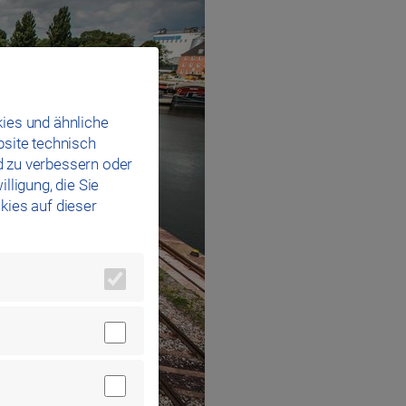
ies und ähnliche
bsite technisch
d zu verbessern oder
lligung, die Sie
kies auf dieser