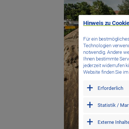
Hinweis zu Cookie
Für ein bestmögliches
Technologien verwende
notwendig. Andere we
Ihnen bestimmte Servi
jederzeit widerrufen 
Website finden Sie i
mandatory
Erforderlich
marketing
Statistik / Ma
external
Externe Inhalt