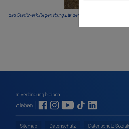
das Stadtwerk.Regensburg.Länden- und Lagermanagemen
In Verbindung bleiben
Sitemap
Datenschutz
Datenschutz
Sozial