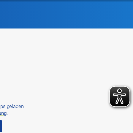
ps geladen.
ung
.