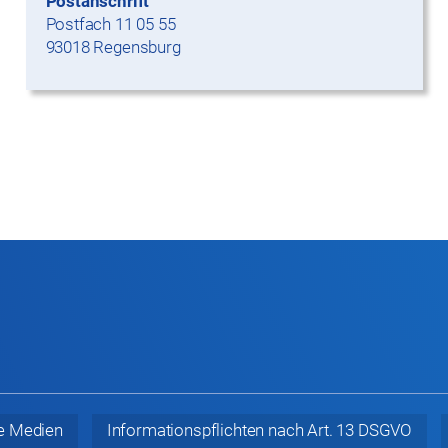
Postanschrift
Postfach 11 05 55
93018 Regensburg
e Medien
Informationspflichten nach Art. 13 DSGVO