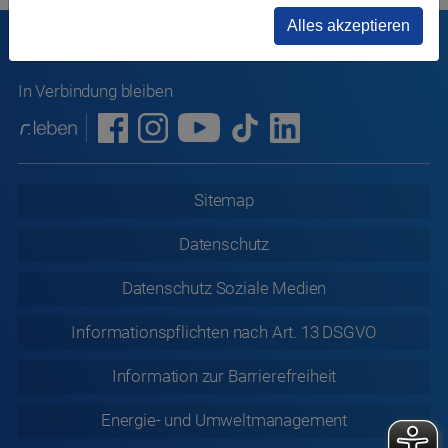
Alles akzeptieren
In Verbindung bleiben
Sitemap
Datenschutz
Datenschutz
Soziale Medien
Informationspflichten nach Art. 13 DSGVO
Information zur
Barrierefreiheit
Energie- und Umweltmanagement