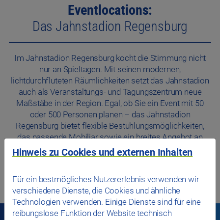
Eventlocations:
Das Jahnstadion Regensburg
Im Jahnstadion Regensburg kocht die Stimmung nicht
nur an Spieltagen. Mit seinen modernen,
lichtdurchfluteten Räumlichkeiten setzt das Jahnstadion
auch als Veranstaltungs- und Tagungszentrum neue
Maßstäbe in der Region. Egal, ob Sie ein Event mit 50
oder 500 Personen planen – das Jahnstadion
Regensburg bietet flexible Bestuhlungsmöglichkeiten,
das passende Mobiliar sowie ein breites Angebot an
Veranstaltungstechnik.
Hinweis zu Cookies und externen Inhalten
Zur Website des Jahnstadions Regensburg
Für ein bestmögliches Nutzererlebnis verwenden wir
verschiedene Dienste, die Cookies und ähnliche
Technologien verwenden. Einige Dienste sind für eine
reibungslose Funktion der Website technisch