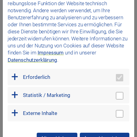
SSV Jahn Regensburg auch eine top ausgestattete
reibungslose Funktion der Website technisch
Veranstaltungs- und Tagungslocation mit ganz
notwendig. Andere werden verwendet, um Ihre
besonderem Flair.
Benutzererfahrung zu analysieren und zu verbessern
oder Ihnen bestimmte Services zu ermöglichen. Für
Mehr erfahren
diese Dienste benötigen wir Ihre Einwilligung, die Sie
jederzeit widerrufen können. Weitere Informationen zu
uns und der Nutzung von Cookies auf dieser Website
finden Sie im
Impressum
und in unserer
Datenschutzerklärung
.
das Stadtwerk.Sportpark Ost
Leichtathletiktrainingshalle
Erforderlich
Statistik / Marketing
Externe Inhalte
Leichtathletiktraining