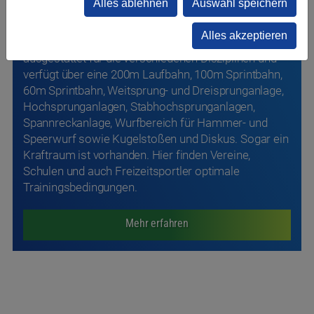
Alles ablehnen
Auswahl speichern
für alle
Alles akzeptieren
Unsere Leichtathletiktrainingshalle ist ideal
ausgestattet für die verschiedenen Disziplinen und
verfügt über eine 200m Laufbahn, 100m Sprintbahn,
60m Sprintbahn, Weitsprung- und Dreisprunganlage,
Hochsprunganlagen, Stabhochsprunganlagen,
Spannreckanlage, Wurfbereich für Hammer- und
Speerwurf sowie Kugelstoßen und Diskus. Sogar ein
Kraftraum ist vorhanden. Hier finden Vereine,
Schulen und auch Freizeitsportler optimale
Trainingsbedingungen.
Mehr erfahren