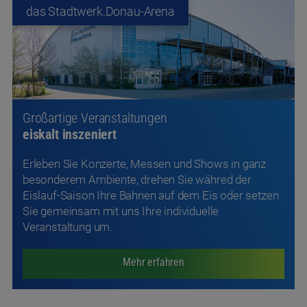
das Stadtwerk.Donau-Arena
Großartige Veranstaltungen
eiskalt inszeniert
Erleben Sie Konzerte, Messen und Shows in ganz
besonderem Ambiente, drehen Sie währed der
Eislauf-Saison Ihre Bahnen auf dem Eis oder setzen
Sie gemeinsam mit uns Ihre individuelle
Veranstaltung um.
Mehr erfahren