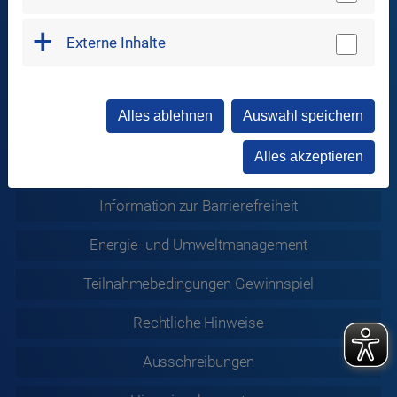
Sitemap
Externe Inhalte
Datenschutz
Datenschutz
Soziale Medien
Alles ablehnen
Auswahl speichern
ABB/AGB
Alles akzeptieren
Informationspflichten nach Art. 13 DSGVO
Information zur
Barrierefreiheit
Energie- und Umweltmanagement
Teilnahmebedingungen Gewinnspiel
Rechtliche
Hinweise
Ausschreibungen