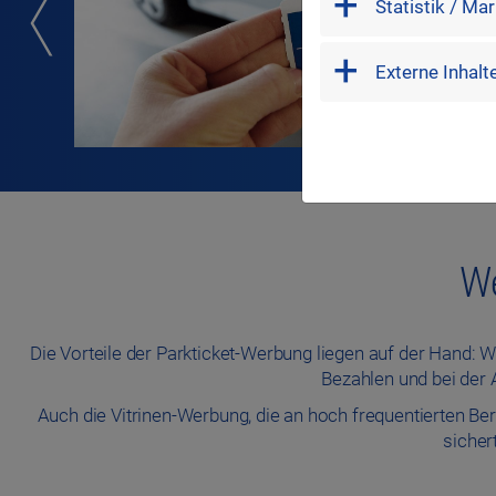
Statistik / Ma
external
Externe Inhalt
We
Die Vorteile der Parkticket-Werbung liegen auf der Hand: 
Bezahlen und bei der
Auch die Vitrinen-Werbung, die an hoch frequentierten Ber
sicher