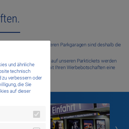
ften.
. Die Stellplätze in unseren Parkgaragen sind deshalb die
ig parken möchten.
erleuchteten Vitrinen und auf unseren Parktickets werden
ies und ähnliche
tehen. So sprechen Sie mit Ihren Werbebotschaften eine
bsite technisch
quenz der Parkgaragen.
d zu verbessern oder
lligung, die Sie
kies auf dieser