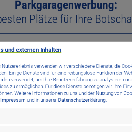
Parkgaragenwerbung:
besten Plätze für Ihre Botscha
ht das öffentliche Parken auf den Straßen nicht gerade leicht
s und externen Inhalten
ür Personen, die möglichst zentral und trotzdem kostengünst
 unseren Kundenzahlen nieder. Die Werbemittel in unseren hell 
 Nutzererlebnis verwenden wir verschiedene Dienste, die Cook
die in vielen Fällen unmittelbar vor einer Kaufentscheidung s
n. Einige Dienste sind für eine reibungslose Funktion der We
 hoher Kaufkraft an und profitieren von der hohen Nutzungsfre
rden verwendet, um Ihre Benutzererfahrung zu analysieren un
ces zu ermöglichen. Für diese Dienste benötigen wir Ihre Einwi
können. Weitere Informationen zu uns und der Nutzung von Coo
m
Impressum
und in unserer
Datenschutzerklärung
.