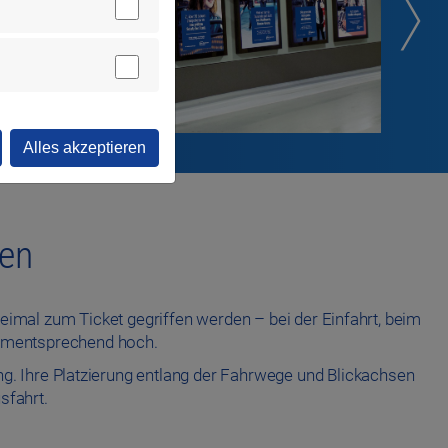
Alles akzeptieren
hen
eimal zum Ticket gegriffen werden – bei der Einfahrt, beim
dementsprechend hoch.
ang. Ihre Platzierung entlang der Fahrwege und Blickachsen
sfahrt.