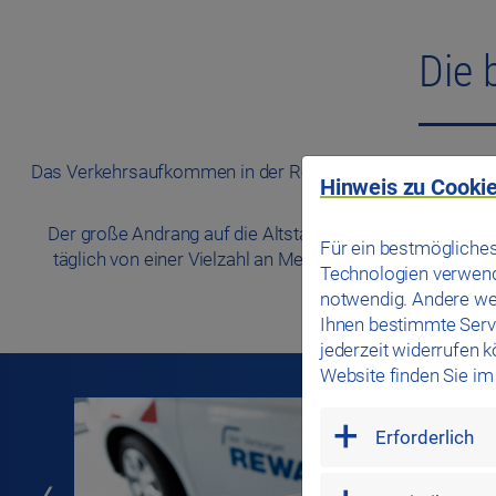
Die 
Das Verkehrsaufkommen in der Regensburger Innenstadt mac
Hinweis zu Cookie
optimale Lösung f
Der große Andrang auf die Altstadt schlägt sich auch in
Für ein bestmögliches
täglich von einer Vielzahl an Menschen wahrgenommen, 
Technologien verwende
breite Zielgruppe mit
notwendig. Andere we
Ihnen bestimmte Servi
jederzeit widerrufen 
Website finden Sie i
mandatory
Erforderlich
marketing