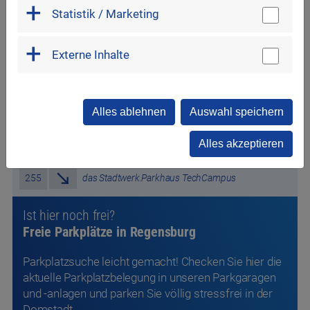
Statistik / Marketing
Externe Inhalte
Freie Parkplätze
Alles ablehnen
Auswahl speichern
Alles akzeptieren
255
das Stadtwerk.Parkhaus TechCampus
9
Ist hier noch frei?
Freie Parkplätze in Regensburg
Parkplatzsuche leicht gemacht! Checken Sie hier die
aktuelle Parkplatzbelegung in unseren Parkgaragen
und -anlagen und parken Sie völlig stressfrei in der
Domstadt.