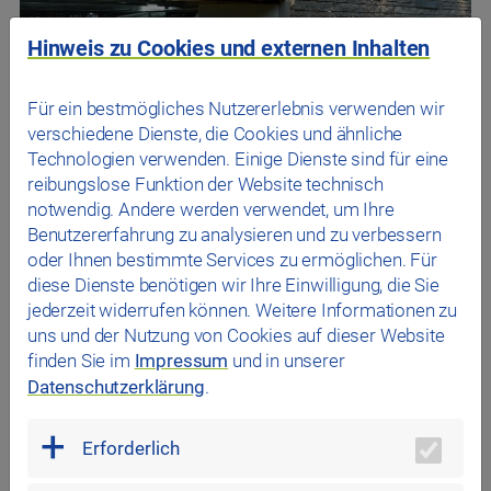
Hinweis zu Cookies und externen Inhalten
Für ein bestmögliches Nutzererlebnis verwenden wir
verschiedene Dienste, die Cookies und ähnliche
Technologien verwenden. Einige Dienste sind für eine
Für alle, die etwas Langfristiges suchen:
reibungslose Funktion der Website technisch
Dauerparkplatz mieten
notwendig. Andere werden verwendet, um Ihre
Benutzererfahrung zu analysieren und zu verbessern
In unseren Parkgaragen
das Stadtwerk.Parkhaus
oder Ihnen bestimmte Services zu ermöglichen. Für
Petersweg
,
das Stadtwerk.Parkhaus Dachauplatz
,
das
diese Dienste benötigen wir Ihre Einwilligung, die Sie
Stadtwerk.Tiefgarage am Theater
und
das
jederzeit widerrufen können. Weitere Informationen zu
Stadtwerk.Parkhaus TechCampus
können Sie
uns und der Nutzung von Cookies auf dieser Website
Dauerparkplätze zu fairen Konditionen anmieten. Für
finden Sie im
Impressum
und in unserer
Anwohner:innen bieten wir zudem
Datenschutzerklärung
.
Schlummertickets.
Erforderlich
Mehr erfahren