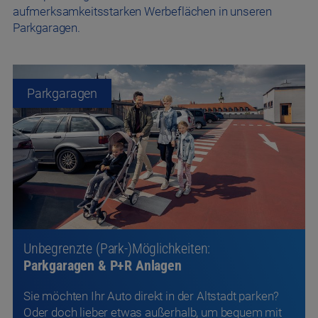
aufmerksamkeitsstarken Werbeflächen in unseren
Parkgaragen.
Parkgaragen
Unbegrenzte (Park-)Möglichkeiten:
Parkgaragen & P+R Anlagen
Sie möchten Ihr Auto direkt in der Altstadt parken?
Oder doch lieber etwas außerhalb, um bequem mit