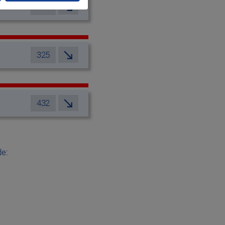
166
325
432
de: