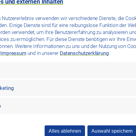
s und externen Inhalten
Auf die Plätze, fertig, los.
 Nutzererlebnis verwenden wir verschiedene Dienste, die Cook
n. Einige Dienste sind für eine reibungslose Funktion der We
reie Parkplätze in Regensbur
rden verwendet, um Ihre Benutzererfahrung zu analysieren un
ces zu ermöglichen. Für diese Dienste benötigen wir Ihre Einwi
können. Weitere Informationen zu uns und der Nutzung von Coo
m
Impressum
und in unserer
Datenschutzerklärung
.
h wie noch nie! Die Ein- und Ausfahrtsschranken in den Parkga
ns minutenaktuell auf dem Laufenden, wie viele Parkplätze Ihn
le Belegung checken und stressfrei an unseren Standorten in R
rketing
e
haus TechCampus
Alles ablehnen
Auswahl speichern