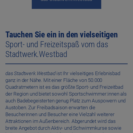
Stadtwerk.Westbad
das Stadtwerk.Westbad
ist Ihr vielseitiges Erlebnisbad
ganz in der Nähe. Mit einer Fläche von 50.000
Quadratmetern ist es das größte Sport- und Freizeitbad
der Region und bietet sowohl Sportschwimmer:innen als
auch Badebegeisterten genug Platz zum Auspowern und
Austoben. Zur Freibadsaison erwarten die
Besucherinnen und Besucher eine Vielzahl weiterer
Attraktionen im Außenbereich. Abgerundet wird das
breite Angebot durch Aktiv- und Schwimmkurse sowie
kulinarische Schmankerl für jeden Geschmack.
Wichtige Hinweise
Aktuelle Öffnungszeiten im
das Stadtwerk.Westbad
:
Täglich: 09:00 – 22:00 Uhr