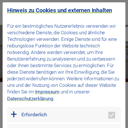
für übergroße Fahrzeuge wie Busse und Lkw geeignet.
Hinweis zu Cookies und externen Inhalten
Für ein bestmögliches Nutzererlebnis verwenden wir
verschiedene Dienste, die Cookies und ähnliche
Technologien verwenden. Einige Dienste sind für eine
reibungslose Funktion der Website technisch
notwendig. Andere werden verwendet, um Ihre
Benutzererfahrung zu analysieren und zu verbessern
oder Ihnen bestimmte Services zu ermöglichen. Für
diese Dienste benötigen wir Ihre Einwilligung, die Sie
jederzeit widerrufen können. Weitere Informationen zu
uns und der Nutzung von Cookies auf dieser Website
finden Sie im
Impressum
und in unserer
Unsere Leistungen auf einen Blick
Datenschutzerklärung
.
Erforderlich
Fachmännische und umfassende Beratung