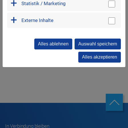
Behebung von Schäden an Karosserie und Lack
Statistik / Marketing
bei Pkw, Bussen, Lkw, Sonderfahrzeugen
Unfallinstandsetzung
Externe Inhalte
Alles ablehnen
Auswahl speichern
Flyer mit weiteren Infos herunterladen
Alles akzeptieren
In Verbindung bleiben