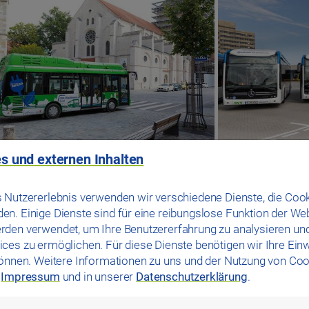
s und externen Inhalten
 Nutzererlebnis verwenden wir verschiedene Dienste, die Cook
n. Einige Dienste sind für eine reibungslose Funktion der We
rden verwendet, um Ihre Benutzererfahrung zu analysieren un
ces zu ermöglichen. Für diese Dienste benötigen wir Ihre Einwi
können. Weitere Informationen zu uns und der Nutzung von Coo
m
Impressum
und in unserer
Datenschutzerklärung
.