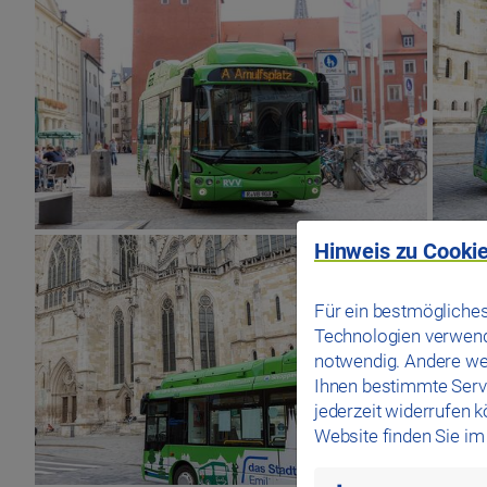
Hinweis zu Cookie
Für ein bestmögliches
Technologien verwende
notwendig. Andere we
Ihnen bestimmte Servi
jederzeit widerrufen 
Website finden Sie i
mandatory