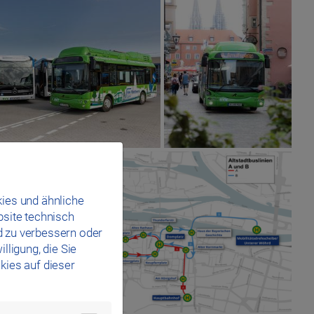
ies und ähnliche
bsite technisch
d zu verbessern oder
lligung, die Sie
kies auf dieser