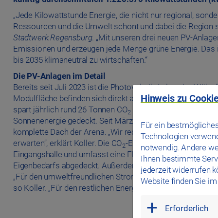
„Jede Kilowattstunde Energie, die nicht nur regional, sonder
Ressourcen und die Umwelt schont und dabei die Region st
Stadtwerk.Regensburg
. „Mit unseren drei neuen PV-Anlag
Emissionen und erzeugen jede Menge grüne Energie. Das ist
bis 2035 klimaneutral zu wirtschaften.“
Die PV-Anlagen im Detail
Bereits seit Juli 2023 ist die Photovoltaik-Anlage im Wöhrd
Hinweis zu Cookie
Modulfläche befinden sich direkt auf dem Dach des Funkti
spart jährlich rund 26 Tonnen CO
ein. Rund 25 Prozent de
2
Sonnenenergie gedeckt. Seit März 2024 ist die größte der
Für ein bestmögliches
komplette Dach der Arena. „Wir rechnen mit circa 924.00
Technologien verwende
erwarten“, erklärt Koller. Die CO
-Einsparung liegt bei die
2
notwendig. Andere we
Eingangshalle und umfasst eine Fläche von 1.105 Quadratm
Ihnen bestimmte Servi
Eigenbedarfs abgedeckt. Außerdem werden jährlich circa
jederzeit widerrufen 
„Für den umweltfreundlichen Strom aus Sonnenenergie haben 
Website finden Sie i
so Koller. „Für den restlichen Energiebedarf beziehen wi
mandatory
Erforderlich