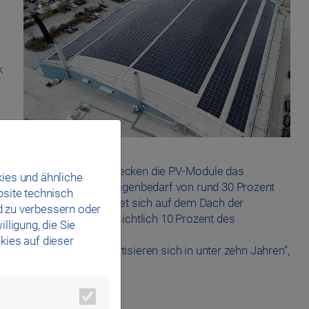
k
n 3.706 Quadratmetern bedecken die PV-Module das
ies und ähnliche
kungsteil für unseren Eigenbedarf von rund 30 Prozent
bsite technisch
-Anlage im Westbad befindet sich auf dem Dach der
d zu verbessern oder
 erzeugt und so voraussichtlich 10 Prozent des
lligung, die Sie
kies auf dieser
 Alle drei Anlagen amortisieren sich in unter zehn Jahren“,