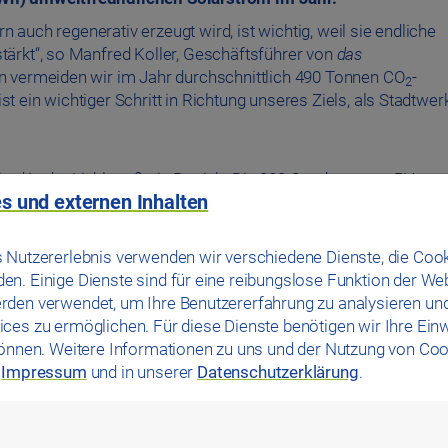
n auch regenerativ erzeugt wird, ist wichtig, weil sie endliche
ärkt“, so Manfred Koller, Geschäftsführer von
das
en vermeiden wir im Jahr durchschnittlich 490 Tonnen CO
-
2
 ein wichtiger Schritt in Richtung unseres Ziels, als Stadtwer
bad in der Lieblstraße in Betrieb. Die 303 Quadratmeter PV-
s und externen Inhalten
onsgebäudes, liefert circa 56.370 kWh Solarstrom im Jahr und
s Wöhrdbad-Strombedarfs wird mit umweltfreundlicher
 drei Anlagen auf der Donau-Arena fertig: Mit einer Fläche vo
 Nutzererlebnis verwenden wir verschiedene Dienste, die Cook
0 kWh Stromerzeugung im Jahr und können so einen solaren Dec
n. Einige Dienste sind für eine reibungslose Funktion der We
ser PV-Anlage bei durchschnittlich 401 Tonnen im Jahr. Die PV
rden verwendet, um Ihre Benutzererfahrung zu analysieren un
etern. Mit ihr werden künftig rund 240.000 kWh Strom im Jahr
ces zu ermöglichen. Für diese Dienste benötigen wir Ihre Einwi
 60 Tonnen CO
-Emissionen eingespart.
2
können. Weitere Informationen zu uns und der Nutzung von Coo
wir für die drei PV-Anlagen rund eine Million Euro investiert.
m
Impressum
und in unserer
Datenschutzerklärung
.
r regionalen Ökostrom von der REWAG.“