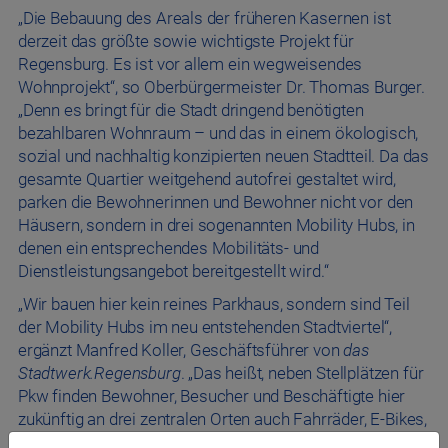
„Die Bebauung des Areals der früheren Kasernen ist
derzeit das größte sowie wichtigste Projekt für
Regensburg. Es ist vor allem ein wegweisendes
Wohnprojekt“, so Oberbürgermeister Dr. Thomas Burger.
„Denn es bringt für die Stadt dringend benötigten
bezahlbaren Wohnraum – und das in einem ökologisch,
sozial und nachhaltig konzipierten neuen Stadtteil. Da das
gesamte Quartier weitgehend autofrei gestaltet wird,
parken die Bewohnerinnen und Bewohner nicht vor den
Häusern, sondern in drei sogenannten Mobility Hubs, in
denen ein entsprechendes Mobilitäts- und
Dienstleistungsangebot bereitgestellt wird.“
„Wir bauen hier kein reines Parkhaus, sondern sind Teil
der Mobility Hubs im neu entstehenden Stadtviertel“,
ergänzt Manfred Koller, Geschäftsführer von
das
Stadtwerk.Regensburg
. „Das heißt, neben Stellplätzen für
Pkw finden Bewohner, Besucher und Beschäftigte hier
zukünftig an drei zentralen Orten auch Fahrräder, E-Bikes,
Lastenfahrräder und „Letzte-Meile“-Angebote zum