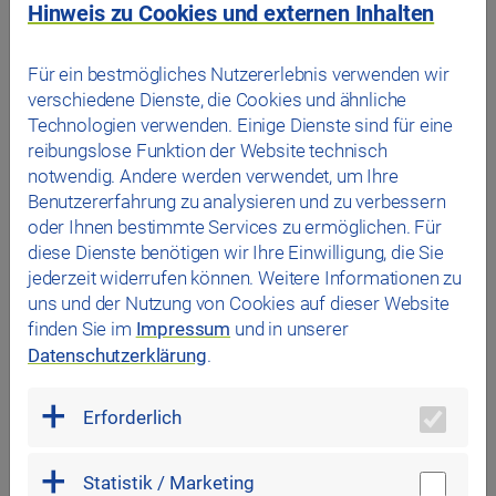
Hinweis zu Cookies und externen Inhalten
Ausleihen, wie zum Beispiel Bollerwagen oder
Fahrradanhänger, Einkaufsmöglichkeiten, eine
Fahrradreparaturstation, Free-Label-Paketstationen,
Für ein bestmögliches Nutzererlebnis verwenden wir
abschließbare Motorradboxen und Motorradstellplätze,
verschiedene Dienste, die Cookies und ähnliche
um den Individualverkehr im Quartier auf ein Minimum zu
Technologien verwenden. Einige Dienste sind für eine
reduzieren.“
reibungslose Funktion der Website technisch
notwendig. Andere werden verwendet, um Ihre
Details zum Parkhaus
Benutzererfahrung zu analysieren und zu verbessern
das Stadtwerk.Regensburg
investiert für die erste
oder Ihnen bestimmte Services zu ermöglichen. Für
Quartiersgarage rund 12,5 Millionen Euro und errichtet
diese Dienste benötigen wir Ihre Einwilligung, die Sie
ein Parkhaus in Systembauweise mit rund 480
jederzeit widerrufen können. Weitere Informationen zu
Stellplätzen auf 14 Halbebenen – im ersten Schritt 50
uns und der Nutzung von Cookies auf dieser Website
davon mit Ladestationen für E-Autos. Das Gebäude wird
finden Sie im
Impressum
und in unserer
57 Meter lang, 33 Meter breit und hat eine Endhöhe von
Datenschutzerklärung
.
22 Metern. Die Loch-blech-Fassade muss sowohl
Schallschutz- als auch Blendschutzanforderungen
erfüllen, um die Bewohner der angrenzenden
Erforderlich
Wohnhäuser zu schützen. Gleichzeitig muss die Fassade
aber so durchlässig sein, dass die Belüftung und
Statistik / Marketing
Belichtung des Parkhauses gewährleistet ist. Auf dem