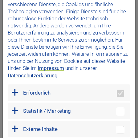
verschiedene Dienste, die Cookies und ähnliche
Technologien verwenden. Einige Dienste sind für eine
reibungslose Funktion der Website technisch
notwendig. Andere werden verwendet, um Ihre
Benutzererfahrung zu analysieren und zu verbessern
Verschmutzungen
oder Ihnen bestimmte Services zu ermöglichen. Für
diese Dienste benötigen wir Ihre Einwilligung, die Sie
Es sollte selbstverständlich sein, dass Sie grobe
jederzeit widerrufen können. Weitere Informationen zu
Verschmutzungen möglichst vermeiden oder ggf. selbst
uns und der Nutzung von Cookies auf dieser Website
bereinigen. Sonst müssen wir Ihnen die Gebühren für die
finden Sie im
Impressum
und in unserer
Reinigung in Rechnung stellen.
Datenschutzerklärung
.
Erforderlich
Statistik / Marketing
Infos einholen
Bitte informieren Sie sich – vor allem vor der ersten
Externe Inhalte
Fahrt – über alle Details zum E-Carsharing mit
das