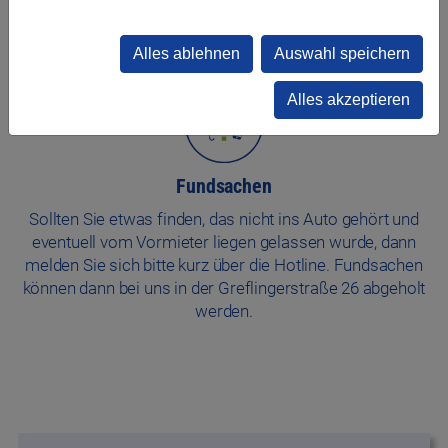
Stadtwerk.Earl
. In den
FAQs
werden viele Fragen
ausführlich beantwortet.
Alles ablehnen
Auswahl speichern
Alles akzeptieren
Fundsachen
Sollten Sie etwas finden, das nicht ins Auto gehört und
eventuell vom Vormieter liegen gelassen wurde, dann
melden Sie sich bitte kurz über die Hotline. Fundsachen
können dann bei uns in der Greflingerstraße 26 abgeholt
werden.