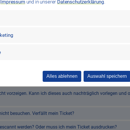
m
Impressum
und in unserer
Datenschutzerklärung
.
u essen und zu trinken?
önnen?
rketing
e
Alles ablehnen
Auswahl speichern
kein E-Ticket erhalten?
icht vorzeigen. Kann ich dieses auch nachträglich vorlegen und 
icht besuchen. Verfällt mein Ticket?
scannt werden? Oder muss ich mein Ticket ausdrucken?