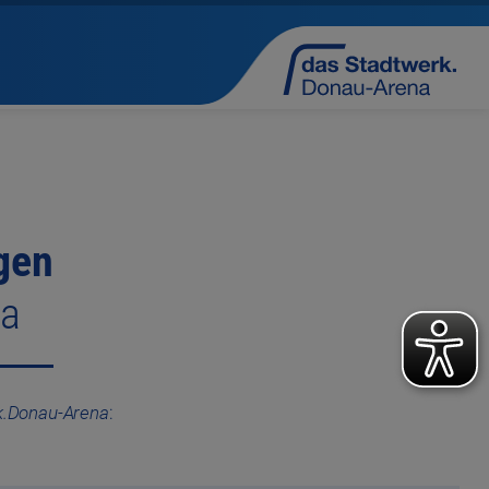
agen
na
k.Donau-Arena
: