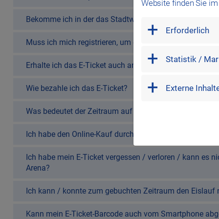
Website finden Sie i
Bekomme ich in der das Stadtwerk.Donau-Arena etwas z
mandatory
Erforderlich
Muss ich mich registrieren, um ein E-Ticket kaufen zu k
marketing
Statistik / Ma
Erhalte ich das E-Ticket auch an der Kasse?
external
Externe Inhalt
Wie bezahle ich das E-Ticket?
Was bedeutet der Zeitraum auf meinem E-Ticket?
Ich habe den Online-Kauf durchgeführt. Warum habe ich 
Ich habe mein E-Ticket vergessen / verloren / kann es n
Arena?
Ich kann / konnte zum gebuchten Zeitraum den Eislauf n
Kann mein E-Ticket-Barcode auch vom Smartphone abge