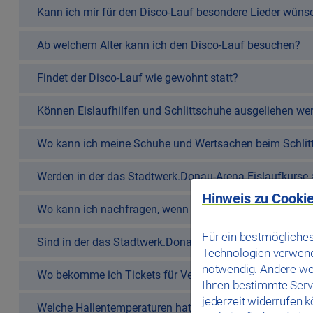
Kann ich mir für den Disco-Lauf besondere Lieder wüns
Ab welchem Alter kann ich den Disco-Lauf besuchen?
Findet der Disco-Lauf wie gewohnt statt?
Können Eislaufhilfen und Schlittschuhe ausgeliehen we
Wo kann ich meine Schuhe und Wertsachen beim Schlit
Werden in der das Stadtwerk.Donau-Arena Eislaufkurse
Hinweis zu Cookie
Wo kann ich nachfragen, wenn ich etwas verloren habe?
Für ein bestmögliches
Sind in der das Stadtwerk.Donau-Arena Garderoben bei
Technologien verwende
notwendig. Andere we
Wo bekomme ich Tickets für Veranstaltungen?
Ihnen bestimmte Servi
jederzeit widerrufen 
Welche Hallentemperaturen hat die Veranstaltungsaren