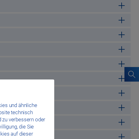
ies und ähnliche
bsite technisch
d zu verbessern oder
lligung, die Sie
kies auf dieser