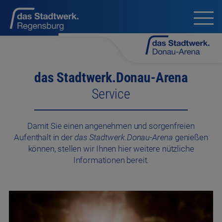
das Stadtwerk.Donau-Arena
Service
Damit Sie einen angenehmen und sorgenfreien
Aufenthalt in der
das Stadtwerk.Donau-Arena
genießen
können, stellen wir Ihnen hier weitere nützliche
Informationen bereit.