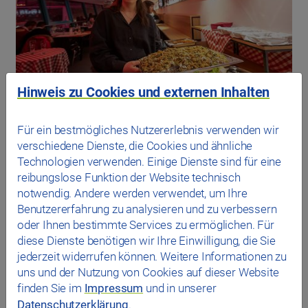
Hinweis zu Cookies und externen Inhalten
Für ein bestmögliches Nutzererlebnis verwenden wir
verschiedene Dienste, die Cookies und ähnliche
Technologien verwenden. Einige Dienste sind für eine
reibungslose Funktion der Website technisch
notwendig. Andere werden verwendet, um Ihre
Benutzererfahrung zu analysieren und zu verbessern
oder Ihnen bestimmte Services zu ermöglichen. Für
diese Dienste benötigen wir Ihre Einwilligung, die Sie
jederzeit widerrufen können. Weitere Informationen zu
uns und der Nutzung von Cookies auf dieser Website
finden Sie im
Impressum
und in unserer
Datenschutzerklärung
.