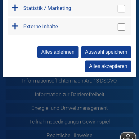
Statistik / Marketing
Sitemap
Externe Inhalte
Datenschutz
Alles ablehnen
Auswahl speichern
Datenschutz
Soziale Medien
Alles akzeptieren
ABB
Informationspflichten nach Art. 13 DSGVO
Information zur
Barrierefreiheit
Energie- und Umweltmanagement
Teilnahmebedingungen Gewinnspiel
Rechtliche
Hinweise