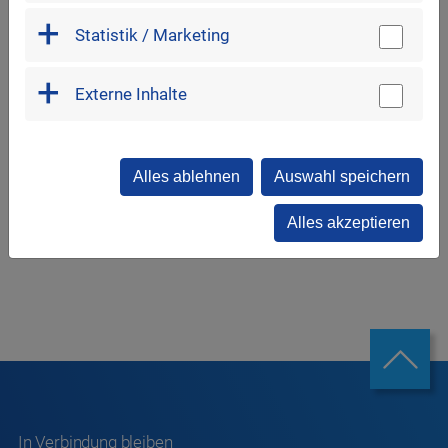
Gastronomie
das Stadtwerk.Donau-Arena
Statistik / Marketing
Walhalla-Allee 22
93059 Regensburg
Externe Inhalte
0941 465211-80
catering@party-engel.de
www.party-engel.de
Alles ablehnen
Auswahl speichern
Alles akzeptieren
In Verbindung bleiben