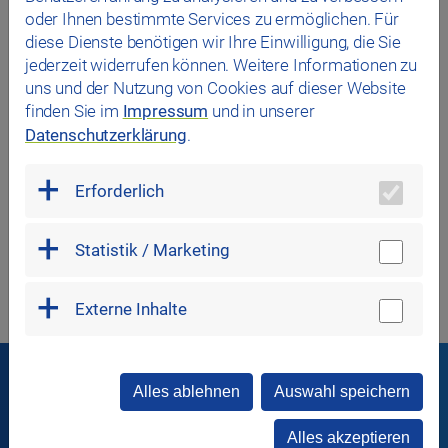
oder Ihnen bestimmte Services zu ermöglichen. Für
American Football*
3,00 €
diese Dienste benötigen wir Ihre Einwilligung, die Sie
Tauchring
2,50 €
jederzeit widerrufen können. Weitere Informationen zu
uns und der Nutzung von Cookies auf dieser Website
Schwimmbrett
2,50 €
finden Sie im
Impressum
und in unserer
Schwimmnudel
2,50 €
Datenschutzerklärung
.
* Nur im Sommer erhältlich.
Erforderlich
Statistik / Marketing
Externe Inhalte
Alles ablehnen
Auswahl speichern
In Verbindung bleiben
Alles akzeptieren