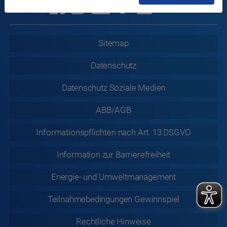
Sitemap
Datenschutz
Datenschutz
Soziale Medien
ABB/AGB
Informationspflichten nach Art. 13 DSGVO
Information zur
Barrierefreiheit
Energie- und Umweltmanagement
Teilnahmebedingungen Gewinnspiel
Rechtliche
Hinweise