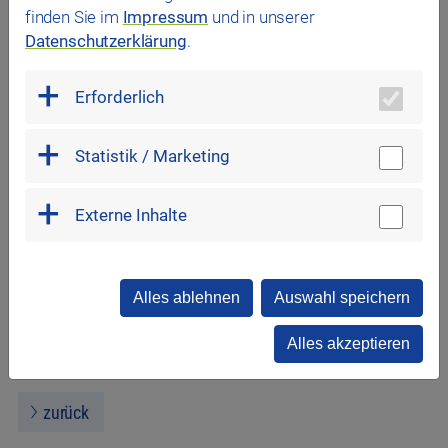
finden Sie im
Impressum
und in unserer
Sichern Sie sich hier einen Platz für unsere regelmäßigen
Datenschutzerklärung
.
Aqua HIT-Kurse.
Erforderlich
Zu den Terminen - Kurs buchen
FAQ
Statistik / Marketing
Hier erfahren Sie alles, was Sie zu Beginn Ihres Kurses
wissen sollten.
Externe Inhalte
Infoblatt Fitnesskurse
Alles ablehnen
Auswahl speichern
Alles akzeptieren
zurück