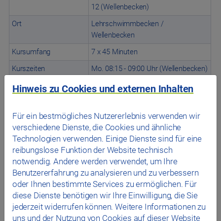
12 (Wellenbecken)
Ort
Lehrschwimmbecken /
Wellenbecken
Kursumfang
7 x 45 Minuten
Kurszeiten
Mo. 08:15 - 09:00 Uhr (Wellenbecken)
Di. 08:15 - 09:00 Uhr (Wellenbecken)
Hinweis zu Cookies und externen Inhalten
Mi. 08:15 - 09:00 Uhr (Wellenbecken)
Mi. 20:30 - 21:15 Uhr
(Lehrschwimmbecken)
Für ein bestmögliches Nutzererlebnis verwenden wir
verschiedene Dienste, die Cookies und ähnliche
Termine und Verfügbarkeiten finden
Technologien verwenden. Einige Dienste sind für eine
Sie im
Online-Shop
reibungslose Funktion der Website technisch
Keine Kurse in den Ferien und an
notwendig. Andere werden verwendet, um Ihre
Feiertagen!
Benutzererfahrung zu analysieren und zu verbessern
oder Ihnen bestimmte Services zu ermöglichen. Für
diese Dienste benötigen wir Ihre Einwilligung, die Sie
jederzeit widerrufen können. Weitere Informationen zu
Aqua HIT-Kurs das Stadtwerk.Westbad
uns und der Nutzung von Cookies auf dieser Website