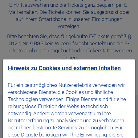
Eintritt auswählen und die Tickets ganz bequem per E-
Mail erhalten. Die Tickets können Sie ausgedruckt oder
auf Ihrem Smartphone in unseren Einrichtungen
vorzeigen.
Bitte beachten Sie, dass für gekaufte E-Tickets gemäß §
312 g Nr. 9 BGB kein Widerrufsrecht besteht und die E-
Tickets auch nicht umgebucht oder rückerstattet werden
können.‎
Hinweis zu Cookies und externen Inhalten
Jetzt E-Ticket kaufen
FAQ
Für ein bestmögliches Nutzererlebnis verwenden wir
verschiedene Dienste, die Cookies und ähnliche
Technologien verwenden. Einige Dienste sind für eine
reibungslose Funktion der Website technisch
notwendig. Andere werden verwendet, um Ihre
Gutscheine das Stadtwerk.Bäder &
Benutzererfahrung zu analysieren und zu verbessern
das Stadtwerk.Donau-Arena
oder Ihnen bestimmte Services zu ermöglichen. Für
diese Dienste benötigen wir Ihre Einwilligung, die Sie