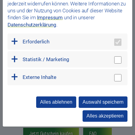
Das ideale Geschenk für jeden Anlass: Die Gutscheine
jederzeit widerrufen können. Weitere Informationen zu
für Badespaß und Saunaentspannung in unseren drei
uns und der Nutzung von Cookies auf dieser Website
Bädern
das Stadtwerk.Westbad
,
das Stadtwerk.Hallenbad
finden Sie im
Impressum
und in unserer
und
das Stadtwerk.Wöhrdbad
sowie für Eislaufvergnügen
Datenschutzerklärung
.
in der
das Stadtwerk.Donau-Arena
.
Überraschen Sie Ihre Freunde und Familie, Ihre
Erforderlich
Mitarbeiter:innen oder Geschäftspartner:innen mit einem
Geschenk, das ihnen garantiert ein Lächeln ins Gesicht
Statistik / Marketing
zaubert. Schwimmen, plantschen, eine kleine Stärkung
zwischendurch, das warme Wasser genießen,
Wellnessanwendungen, Saunagenuss oder entspannte
Externe Inhalte
Runden auf dem Eis drehen – die Gutscheine sind
flexibel (auch auf E-Tickets) in den Bädern und der
Donau-Arena einlösbar und der Gutscheinwert ist
individuell wählbar.
Alles ablehnen
Auswahl speichern
Die Gültigkeit der Gutscheine beträgt drei Jahre, ab Ende
Alles akzeptieren
des Jahres in dem sie gekauft wurden.
Jetzt Gutschein kaufen
FAQ