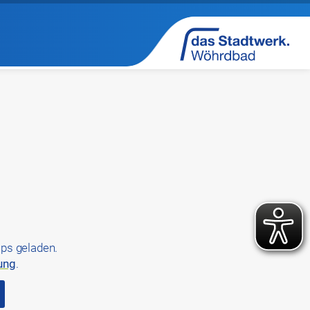
ps geladen.
ung
.