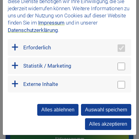
diese Dienste benötigen wir Ihre Einwilligung, die Sie
jederzeit widerrufen können. Weitere Informationen zu
uns und der Nutzung von Cookies auf dieser Website
finden Sie im
Impressum
und in unserer
Datenschutzerklärung
.
Erforderlich
Aktivprogramm
Weil uns Ihre Gesundheit am Herzen liegt.
Statistik / Marketing
Nutzen Sie während Ihres Aufenthalts – kostenlos
Externe Inhalte
und ohne Anmeldung - unsere vielfältigen Wohlfühl-,
Sport- und Erlebnisangebote im Wasser und an Land.
Das abwechslungsreiche Sportprogramm bietet für
jeden etwas: Machen Sie einfach mit!
Alles ablehnen
Auswahl speichern
Mehr erfahren
Alles akzeptieren