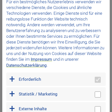
Für ein bestmögliches Nutzererlebnis verwenden wir
1 Person bei Gruppen ab 15 Besucher:innen
verschiedene Dienste, die Cookies und ähnliche
2 Personen bei Gruppen ab 25 Besucher:innen
Technologien verwenden. Einige Dienste sind für eine
Begleitpersonen von Schwerbehinderten, in deren
reibungslose Funktion der Website technisch
Ausweis ein „B“ (Begleitperson) eingetragen ist
notwendig. Andere werden verwendet, um Ihre
Benutzererfahrung zu analysieren und zu verbessern
oder Ihnen bestimmte Services zu ermöglichen. Für
diese Dienste benötigen wir Ihre Einwilligung, die Sie
jederzeit widerrufen können. Weitere Informationen zu
1)
Zzgl. 5,00 € Pfand: Beim Kauf einer Jahres- oder Zehnerkarte wird
uns und der Nutzung von Cookies auf dieser Website
eine Pfandgebühr von 5,00 € erhoben, die nach Rückgabe der Karte
finden Sie im
Impressum
und in unserer
erstattet wird.
Datenschutzerklärung
.
2)
Übertragbar; kann nur einmal am Tag verwendet werden; bei den
Ermäßigungen und vergünstigten Eintrittspreisen für Kinder müssen
Erforderlich
die Voraussetzungen erfüllt sein. Gültig vom Ausstellungstag an 365
Tage.
3)
Statistik / Marketing
Gültig für Inhaber:innen eines von der Stadt Regensburg/dem
Landkreis Regensburg ausgestellten Stadt-/Landkreispasses. Nur an
der personalbesetzten Kasse erhältlich.
Externe Inhalte