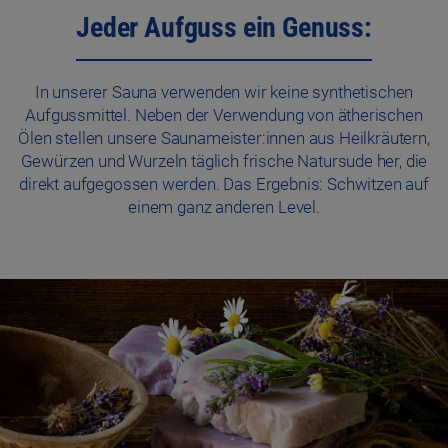
Jeder Aufguss ein Genuss:
In unserer Sauna verwenden wir keine synthetischen
Aufgussmittel. Neben der Verwendung von ätherischen
Ölen stellen unsere Saunameister:innen aus Heilkräutern,
Gewürzen und Wurzeln täglich frische Natursude her, die
direkt aufgegossen werden. Das Ergebnis: Schwitzen auf
einem ganz anderen Level.