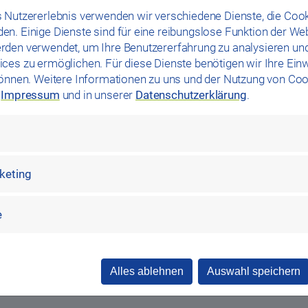
hwimmen
 Nutzererlebnis verwenden wir verschiedene Dienste, die Cook
n. Einige Dienste sind für eine reibungslose Funktion der We
rden verwendet, um Ihre Benutzererfahrung zu analysieren un
ces zu ermöglichen. Für diese Dienste benötigen wir Ihre Einwi
hüler
können. Weitere Informationen zu uns und der Nutzung von Coo
g:
m
Impressum
und in unserer
Datenschutzerklärung
.
Grund- und weiterführenden Schulen nutzen das Lehrschwimm
unterricht. Eine qualifizierter Schwimmlehrer von
das Stadtw
undschullehrer beim Schwimmunterricht und widmet sich inten
.
rketing
Hallenbad
-Lehrschwimmbecken läuft seit 2007 das Projekt „S
e
a. 90 % der Nichtschwimmer können nach diesem fünftägigen I
Alles ablehnen
Auswahl speichern
isschulen werden gegen Schuljahresende per Post mit allen I
n sich bis zur ersten Ferienwoche an. Die Einteilung erfolgt ü