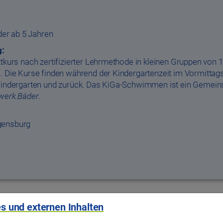
der ab 5 Jahren
g:
kurs nach zertifizierter Lehrmethode in kleinen Gruppen von 1
Die Kurse finden während der Kindergartenzeit im Vormittagsb
indergarten und zurück. Das KiGa-Schwimmen ist ein Gemeins
werk.Bäder
.
ensburg
s und externen Inhalten