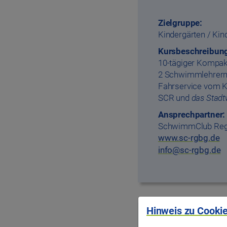
Zielgruppe:
Kindergärten / Kin
Kursbeschreibun
10-tägiger Kompakt
2 Schwimmlehrern. 
Fahrservice vom K
SCR und
das Stadt
Ansprechpartner:
SchwimmClub Reg
www.sc-rgbg.de
info@sc-rgbg.de
Hinweis zu Cookie