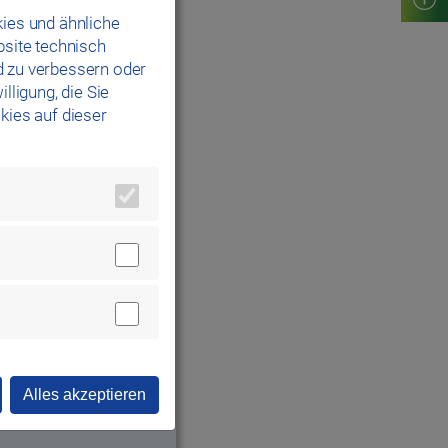
ies und ähnliche
bsite technisch
d zu verbessern oder
lligung, die Sie
kies auf dieser
becken für den
erk.Bäder
siv den
chwimmen intensiv
ntensivkurs
Alles akzeptieren
nformationen
ber das Schulamt.