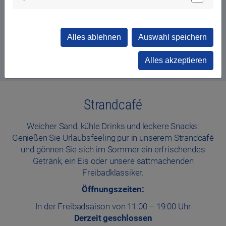
Alles ablehnen
Auswahl speichern
Alles akzeptieren
Strandcafé
Weicher Sand, kühle Drinks und leckere Snacks:
Genießen Sie Urlaubsfeeling pur in unserem Strandcafé
und gönnen Sie sich im Sommer ein erfrischendes
Getränk, ein Eis oder unsere sattmachenden
Freibadklassiker.
Öffnungszeiten:
In der Freibadsaison von 11:00 – 19:00 Uhr
Derzeit geschlossen