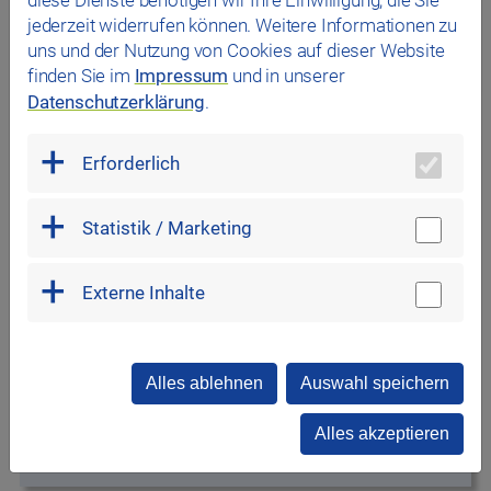
93059 Regensburg
jederzeit widerrufen können. Weitere Informationen zu
uns und der Nutzung von Cookies auf dieser Website
regensburg.dlrg.de
finden Sie im
Impressum
und in unserer
Datenschutzerklärung
.
Erforderlich
Statistik / Marketing
Wasserwacht Regensburg und Regenstauf
Externe Inhalte
Messerschmittstraße 2b
93049 Regensburg
wasserwacht-regensburg.de
Alles ablehnen
Auswahl speichern
Bayernstr. 10
93128 Regenstauf
Alles akzeptieren
wasserwacht-regenstauf.de