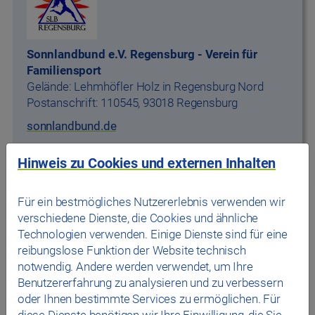
Sonnlandbund e.V. Regensburg - Verein für
Familiensport
Gelände: Lehmhöfler Holz in Regensburg Nord
Postanschrift: 110545, 93018 Regensburg
sonnlandbund.de
Hinweis zu Cookies und externen Inhalten
Für ein bestmögliches Nutzererlebnis verwenden wir
verschiedene Dienste, die Cookies und ähnliche
Technologien verwenden. Einige Dienste sind für eine
reibungslose Funktion der Website technisch
notwendig. Andere werden verwendet, um Ihre
DLRG
Benutzererfahrung zu analysieren und zu verbessern
DLRG Ortsverband Regensburg e.V.
oder Ihnen bestimmte Services zu ermöglichen. Für
Wöhrdstraße 61
diese Dienste benötigen wir Ihre Einwilligung, die Sie