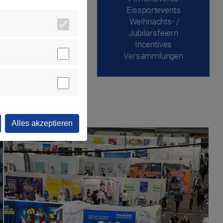
Eissportevents
Weihnachts- /
Jubilarsfeiern
Incentives
Versammlungen
Alles akzeptieren