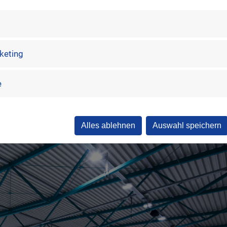
0
n
gen
rketing
e
Alles ablehnen
Auswahl speichern