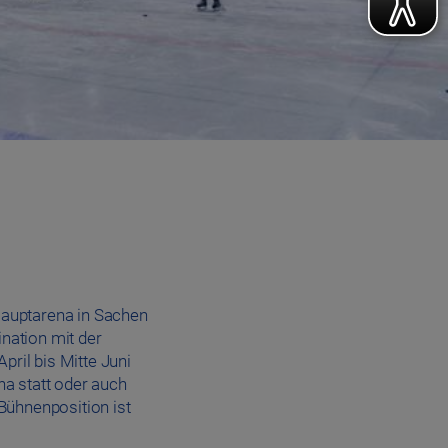
 Hauptarena in Sachen
ination mit der
pril bis Mitte Juni
a statt oder auch
Bühnenposition ist