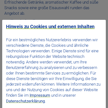
Erfrischende Getränke, aromatischer Kaffee und süße
Snacks sowie eine große Eisauswahl runden das
Angebot ab.
Treffpunkt für alle
Hinweis zu Cookies und externen Inhalten
Nach dem Training neue Energie tanken, zwischen
Wettkämpfen entspannen oder gemeinsam mit
Freunden und Familie den Tag ausklingen lassen – die
Für ein bestmögliches Nutzererlebnis verwenden wir
moderne Gastronomiefläche im Sportpark Ost lädt zum
verschiedene Dienste, die Cookies und ähnliche
Verweilen ein. Helle Räume, ein freundliches Ambiente
Technologien verwenden. Einige Dienste sind für eine
und kurze Wege machen den Besuch besonders
reibungslose Funktion der Website technisch
angenehm.
notwendig. Andere werden verwendet, um Ihre
Benutzererfahrung zu analysieren und zu verbessern
Die Location kann zudem für Veranstaltungen aller Art
oder Ihnen bestimmte Services zu ermöglichen. Für
gebucht werden – ob Geburtstagsfeier, Vereinsfest,
diese Dienste benötigen wir Ihre Einwilligung, die Sie
Firmenevent oder Jubiläum. Individuelle
jederzeit widerrufen können. Weitere Informationen zu
Gestaltungsmöglichkeiten und ein passendes Catering
uns und der Nutzung von Cookies auf dieser Website
sorgen für einen rundum gelungenen Anlass.
finden Sie im
Impressum
und in unserer
Mehr als nur eine Pause
Datenschutzerklärung
.
Der neue kulinarische Treffpunkt ist nicht nur