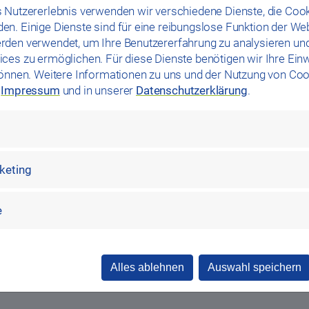
 Nutzererlebnis verwenden wir verschiedene Dienste, die Cook
n. Einige Dienste sind für eine reibungslose Funktion der We
rden verwendet, um Ihre Benutzererfahrung zu analysieren un
ces zu ermöglichen. Für diese Dienste benötigen wir Ihre Einwi
können. Weitere Informationen zu uns und der Nutzung von Coo
m
Impressum
und in unserer
Datenschutzerklärung
.
rketing
chutzerklärung
zur Kenntnis genommen. Ich stimme zu, dass
e
meiner Anfrage elektronisch erhoben und gespeichert werden
Alles ablehnen
Auswahl speichern