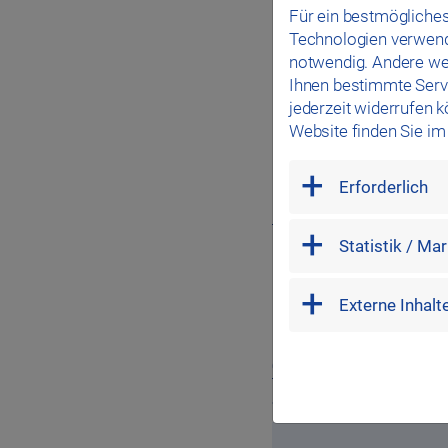
Für ein bestmögliches
Nutzungsbeginn
Technologien verwende
Bemerkung
notwendig. Andere we
Ihnen bestimmte Servi
jederzeit widerrufen 
Website finden Sie i
mandatory
Erforderlich
Datenschutz
marketing
Statistik / Ma
Datenschutz
*
Ich habe die
Datens
external
Externe Inhalt
Daten zur Beantwortung 
Captcha