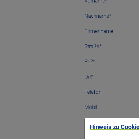
Vorname
*
Nachname
*
Firmenname
Straße
*
PLZ
*
Ort
*
Telefon
Mobil
E-Mail
*
Hinweis zu Cookie
Miet- bzw.