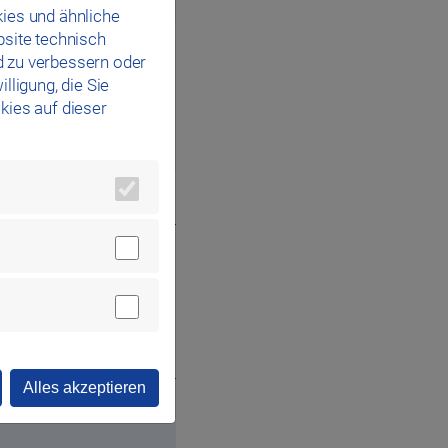
ies und ähnliche
bsite technisch
d zu verbessern oder
lligung, die Sie
kies auf dieser
 meine Angaben und
.
Alles akzeptieren