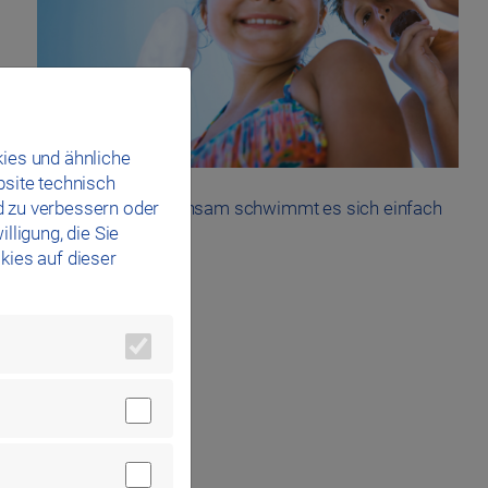
ies und ähnliche
bsite technisch
d zu verbessern oder
ts im Wege – denn gemeinsam schwimmt es sich einfach
lligung, die Sie
kies auf dieser