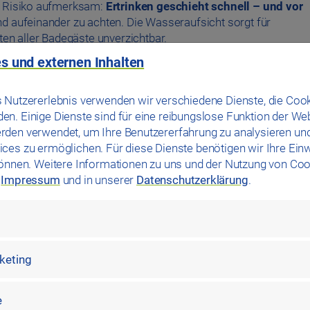
es Risiko aufmerksam:
Ertrinken geschieht schnell – und vor
d aufeinander zu achten. Die Wasseraufsicht sorgt für
ten aller Badegäste unverzichtbar.
s und externen Inhalten
erinnen und Besuchern: Kinder unter acht Jahren dürfen das
indestens 16 Jahre alt) besuchen. Dabei darf eine
 Nutzererlebnis verwenden wir verschiedene Dienste, die Cook
n. Einige Dienste sind für eine reibungslose Funktion der We
e:
Vom 09. bis 24. Mai 2026 erhalten alle Kinder und
rden verwendet, um Ihre Benutzererfahrung zu analysieren un
.
So steht einem gelungenen Start in die Sommersaison nich
ces zu ermöglichen. Für diese Dienste benötigen wir Ihre Einwi
können. Weitere Informationen zu uns und der Nutzung von Coo
m
Impressum
und in unserer
Datenschutzerklärung
.
on je 25 Euro!
chluss ist der 18. Mai 2026.
 vollendet haben.
iling benachrichtigt.
rketing
e