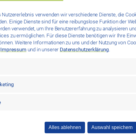
in voller Erfolg. Das zeigt, wie gerne die Menschen aus
e Donau-Arena kommen. „Deshalb freut es uns umso mehr, das
 Nutzererlebnis verwenden wir verschiedene Dienste, die Cook
nein verlängern konnten“, so Manfred Koller. In den Ferien gibt
n. Einige Dienste sind für eine reibungslose Funktion der We
 von 10:00 – 12:00 Uhr und von 13:45 – 15:45 Uhr. Abhängig
rden verwendet, um Ihre Benutzererfahrung zu analysieren un
2026 noch ein zusätzlicher Abendlauf statt, bevor die
ces zu ermöglichen. Für diese Dienste benötigen wir Ihre Einwi
können. Weitere Informationen zu uns und der Nutzung von Coo
ue Start wird rechtzeitig bekannt gegeben. Weitere
m
Impressum
und in unserer
Datenschutzerklärung
.
s-stadtwerk-regensburg.de/donau-arena.
rketing
e
Alles ablehnen
Auswahl speichern