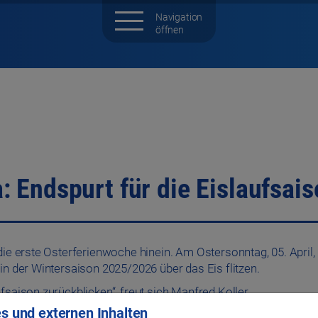
 Endspurt für die Eislaufsais
die erste Osterferienwoche hinein. Am Ostersonntag, 05. April,
in der Wintersaison 2025/2026 über das Eis flitzen.
saison zurückblicken“, freut sich Manfred Koller,
Ende der Wintersaison erwarten wir 50.000
s und externen Inhalten