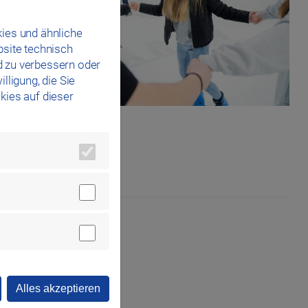
s
ies und ähnliche
bsite technisch
d zu verbessern oder
lligung, die Sie
kies auf dieser
Alles akzeptieren