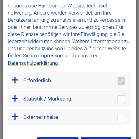
reibungslose Funktion der Website technisch
Kontaktaufnahme per Mail an info@rewag.de oder
notwendig. Andere werden verwendet, um Ihre
kundenservice@rewag.de oder per WhatsApp unter T
Benutzererfahrung zu analysieren und zu verbessern
0941 601-2244 möglich. Viele Informationen und
oder Ihnen bestimmte Services zu ermöglichen. Für
Services stehen zudem auf der Homepage rewag.de
diese Dienste benötigen wir Ihre Einwilligung, die Sie
sowie im Kundenportal, zu dem man über die Homepage
jederzeit widerrufen können. Weitere Informationen zu
mit einem Klick gelangt, permanent zur Verfügung. Die
uns und der Nutzung von Cookies auf dieser Website
Entstörungsdienste für Strom, Telefon 0941 601-3555,
finden Sie im
Impressum
und in unserer
und Gas / Wasser, Telefon 0941 601-3444, sind
Datenschutzerklärung
.
uneingeschränkt erreichbar.
Erforderlich
Statistik / Marketing
Zurück zur Übersicht
Externe Inhalte