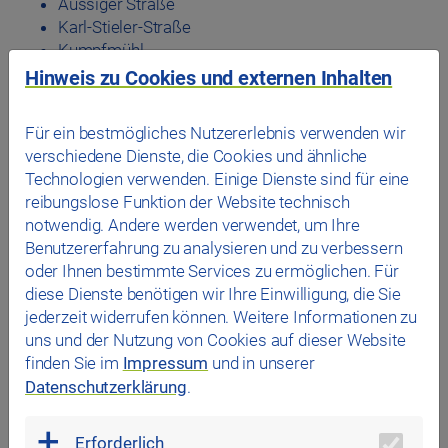
Aussiger Straße
Karl-Stieler-Straße
Kumpfmühl
Theresienweg
Hinweis zu Cookies und externen Inhalten
Ostengasse
Burgweinting Bahnhof
Für ein bestmögliches Nutzererlebnis verwenden wir
Jakobstor
verschiedene Dienste, die Cookies und ähnliche
Emmeramsplatz
Technologien verwenden. Einige Dienste sind für eine
Graf-Zeppelin-Straße
reibungslose Funktion der Website technisch
notwendig. Andere werden verwendet, um Ihre
Mit dieser Erweiterung umfasst das Angebot nun
Benutzererfahrung zu analysieren und zu verbessern
insgesamt 36 Fahrzeuge an 28 Standorten.
oder Ihnen bestimmte Services zu ermöglichen. Für
Seit Projektstart wurden mit den Earl-Fahrtzeugen auf
diese Dienste benötigen wir Ihre Einwilligung, die Sie
knapp 70.000 Fahrten mehr als 3,1 Millionen Kilometer
jederzeit widerrufen können. Weitere Informationen zu
zurückgelegt und über 540 Tonnen CO₂ eingespart. Das
uns und der Nutzung von Cookies auf dieser Website
zeigt: Immer mehr Menschen setzen auf
finden Sie im
Impressum
und in unserer
umweltfreundliche Alternativen.
das Stadtwerk.Earl
Datenschutzerklärung
.
investiert daher kontinuierlich in den Ausbau des
Angebots – mit dem Ziel, den Umstieg auf
Erforderlich
klimafreundliche Fortbewegung noch einfacher zu