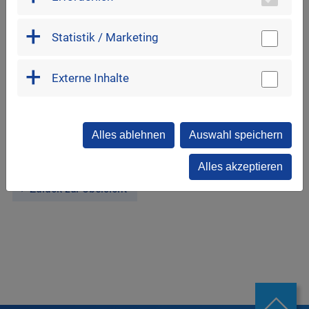
machen und die nachhaltige Mobilität in der Region
weiter zur stärken.
Statistik / Marketing
Weitere Informationen finden Sie auf
das-stadtwerk-regensburg.de/earl/e-carsharing
.
Externe Inhalte
Alles ablehnen
Auswahl speichern
Alles akzeptieren
Zurück zur Übersicht