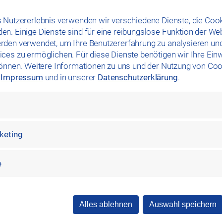
llen, werden die Parkplätze seit Ende Dezember regelmäßig
 Nutzererlebnis verwenden wir verschiedene Dienste, die Cook
 durch ein von
das Stadtwerk.Mobilität
beauftragtes
n. Einige Dienste sind für eine reibungslose Funktion der We
 wird an allen Earl Stellplätzen durch gut sichtbare
rden verwendet, um Ihre Benutzererfahrung zu analysieren un
ces zu ermöglichen. Für diese Dienste benötigen wir Ihre Einwi
können. Weitere Informationen zu uns und der Nutzung von Coo
m
Impressum
und in unserer
Datenschutzerklärung
.
rketing
e
Alles ablehnen
Auswahl speichern