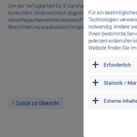
Um die Verfügbarkeit für E-Carsharing-Nutzer sicherzuste
Für ein bestmögliches
kontrolliert. Widerrechtlich abgestellte Fahrzeuge werden
Technologien verwende
Abschleppunternehmen kostenpflichtig abgeschleppt. Darauf
notwendig. Andere we
Beschilderung ausdrücklich hingewiesen.
Ihnen bestimmte Servi
jederzeit widerrufen 
Website finden Sie i
mandatory
Erforderlich
marketing
Statistik / Ma
external
Externe Inhalt
Zurück zur Übersicht