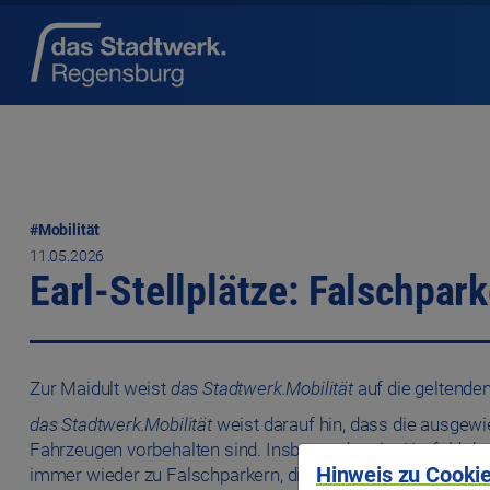
#Mobilität
11.05.2026
Earl-Stellplätze: Falschpa
Zur Maidult weist
das Stadtwerk.Mobilität
auf die geltenden
das Stadtwerk.Mobilität
weist darauf hin, dass die ausgewi
Fahrzeugen vorbehalten sind. Insbesondere im Umfeld der
Hinweis zu Cookie
immer wieder zu Falschparkern, die die Nutzung der Stellpl