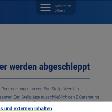
rker werden abgeschleppt
 Parkregelungen an den Earl Stellplätzen hin.
esenen Earl Stellplätze ausschließlich den E Carsharing-
 Dulten kam es im Bereich Stadtamhof in der Vergangenheit
s und externen Inhalten
ätze blockierten.