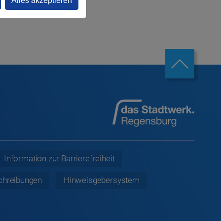
Alles akzeptieren
Information zur
Barrierefreiheit
chreibungen
Hinweisgebersystem