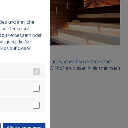
ch
ies und ähnliche
bsite technisch
d zu verbessern oder
lligung, die Sie
lt
kies auf dieser
tzenzeiten allmählich an ihre Kapazitätsgrenzen kommt.
Ausbau der Saunaanlage. Wir hoffen, diesen in den nächsten