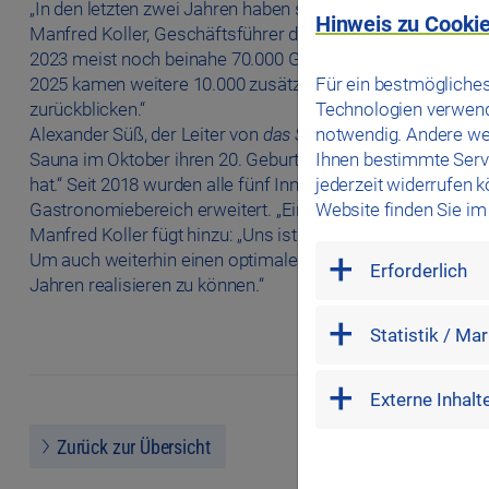
„In den letzten zwei Jahren haben sich die Besucher:innen
Hinweis zu Cookie
Manfred Koller, Geschäftsführer der das Stadtwerk Regens
2023 meist noch beinahe 70.000 Gäste pro Jahr hatten, sti
Für ein bestmögliches
2025 kamen weitere 10.000 zusätzliche Eintritte hinzu, so
Technologien verwende
zurückblicken.“
notwendig. Andere we
Alexander Süß, der Leiter von
das Stadtwerk.Bäder
, ergänz
Ihnen bestimmte Servi
Sauna im Oktober ihren 20. Geburtstag feiert. Für uns ist da
jederzeit widerrufen 
hat.“ Seit 2018 wurden alle fünf Innensaunen erneuert, 20
Website finden Sie i
Gastronomiebereich erweitert. „Ein Invest, der sich gelohnt
Manfred Koller fügt hinzu: „Uns ist auch bewusst, dass 
mandatory
Um auch weiterhin einen optimalen Raum für Erholung biete
Erforderlich
Jahren realisieren zu können.“
marketing
Statistik / Ma
external
Externe Inhalt
Zurück zur Übersicht