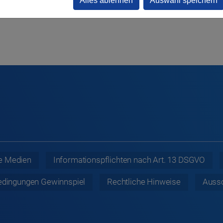
Alles ablehnen
Auswahl speichern
e Medien
Informationspflichten nach Art. 13 DSGVO
edingungen Gewinnspiel
Rechtliche
Hinweise
Auss