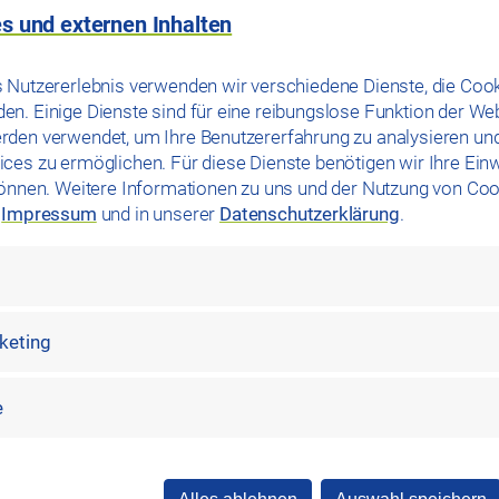
zahlen in der Westbad-Sauna stark nach oben entwickelt“, so
s und externen Inhalten
burg GmbH. „Während wir in früheren Jahren bis einschließli
eg die Zahl der Eintritte 2024 schon um 10.000 Personen an.
 Nutzererlebnis verwenden wir verschiedene Dienste, die Cook
 dass wir wieder auf ein Rekordjahr mit knapp 90.000 Gästen
n. Einige Dienste sind für eine reibungslose Funktion der We
rden verwendet, um Ihre Benutzererfahrung zu analysieren un
t: „Die starken Zahlen freuen uns sehr, zumal die Westbad-
ces zu ermöglichen. Für diese Dienste benötigen wir Ihre Einwi
s ein Indikator, wie gut sich die Sauna über die Jahre entwicke
können. Weitere Informationen zu uns und der Nutzung von Coo
25 wurde aufgrund der steigenden Besucher:innenzahlen der
m
Impressum
und in unserer
Datenschutzerklärung
.
 hat“, ergänzt Alexander Süß.
die Westbad-Sauna bei diesem Besucher:innenaufkommen zu Spi
n zu können, gibt es bereits erste Pläne für einen größeren 
rketing
e