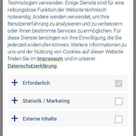
Technologien verwenden. Einige Dienste sind für eine
aus dem Jahr 2001 war extrem störanfällig und trotz
reibungslose Funktion der Website technisch
mehrfacher Reparaturen immer wieder defekt, so dass
notwendig. Andere werden verwendet, um Ihre
eine Erneuerung notwendig war.
Benutzererfahrung zu analysieren und zu verbessern
In der Tiefgarage befinden sich acht kombinierte
oder Ihnen bestimmte Services zu ermöglichen. Für
Behinderten- / Familienstellplätze – vier in Ebene 1 und je
diese Dienste benötigen wir Ihre Einwilligung, die Sie
zwei in den Ebenen 2 und 3. Die zwei
jederzeit widerrufen können. Weitere Informationen zu
Behindertenstellplätze in der Nähe des Nordeingangs
uns und der Nutzung von Cookies auf dieser Website
zum Theater auf dem Arnulfsplatz, die während der
finden Sie im
Impressum
und in unserer
Sanierung dort zusätzlich ausgewiesen waren, werden
Datenschutzerklärung
.
nun wieder in reguläre Parkplätze umgewidmet.
Erforderlich
Statistik / Marketing
Zurück zur Übersicht
Externe Inhalte