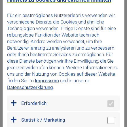
Schlesierstraße und Dolomitenstraße. Hierfür wird die
Schlesierstraße zur Einbahnstraße gemacht und auf
Für ein bestmögliches Nutzererlebnis verwenden wir
Höhe des dortigen Parks eine Ersatzhaltestelle
verschiedene Dienste, die Cookies und ähnliche
eingerichtet. Die Haltestellen „Berlinerstraße“,
Technologien verwenden. Einige Dienste sind für eine
„Mecklenburger Straße“ und „Ostpreußenstraße“ können
reibungslose Funktion der Website technisch
in diesem Zeitraum nicht bedient werden.
notwendig. Andere werden verwendet, um Ihre
Sperrung Benzstraße
Benutzererfahrung zu analysieren und zu verbessern
Die Buslinien 2 und 11 werden wegen Baumaßnahmen in
oder Ihnen bestimmte Services zu ermöglichen. Für
der Benzstraße ab Montag, 11. Mai, bis voraussichtlich
diese Dienste benötigen wir Ihre Einwilligung, die Sie
12. Juni 2026 in beiden Fahrtrichtungen über die
jederzeit widerrufen können. Weitere Informationen zu
Bajuwarenstraße umgeleitet. Die Haltestellen
uns und der Nutzung von Cookies auf dieser Website
„Schöneberger Straße“ und „Benzstraße“ können in
finden Sie im
Impressum
und in unserer
diesem Zeitraum nicht angefahren werden. Es wird die
Datenschutzerklärung
.
Haltestelle „Bajuwarenstraße“ der Linie N2 mitbedient.
Erforderlich
Alle Informationen zur Umleitung gibt es in der RVV-App
und auf der
RVV-Webseite.
Statistik / Marketing