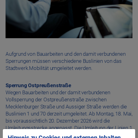
Aufgrund von Bauarbeiten und den damit verbundenen
Sperrungen müssen verschiedene Buslinien von das
Stadtwerk.Mobilität umgeleitet werden.
Sperrung Ostpreußenstraße
Wegen Bauarbeiten und der damit verbundenen
Vollsperrung der Ostpreußenstraße zwischen
Mecklenburger Straße und Aussiger Straße werden die
Buslinien 1 und 70 derzeit umgeleitet. Ab Montag, 18. Mai,
bis voraussichtlich 20. Dezember 2026 wird die
Umleitungsstrecke angepasst. Die Umleitung der Linien 1
und 70 erfolgt dann ab der Pommernstraße über die
Hinweis zu Cookies und externen Inhalten