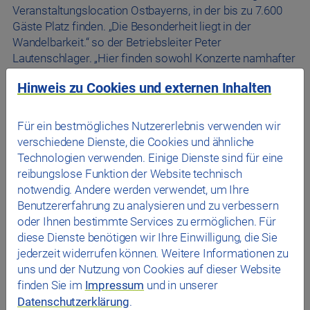
Veranstaltungslocation Ostbayerns, in der bis zu 7.600
Gäste Platz finden. „Die Besonderheit liegt in der
Wandelbarkeit.“ so der Betriebsleiter Peter
Lautenschlager. „Hier finden sowohl Konzerte namhafter
Künstler statt, ebenso wie Messen, Shows und
Hinweis zu Cookies und externen Inhalten
Firmenevents. Zudem ist die Arena ein wichtiger
Standort für den Eishockey-Profisport. Wir streben eine
zukunftsorientierte Weiterentwicklung an.“
Für ein bestmögliches Nutzererlebnis verwenden wir
„Der Anbau soll nicht nur zusätzliche Kapazitäten
verschiedene Dienste, die Cookies und ähnliche
schaffen sondern auch insgesamt die ausgeklügelte
Technologien verwenden. Einige Dienste sind für eine
Infrastruktur, die die Veranstaltungsvielfalt fordert,
reibungslose Funktion der Website technisch
verbessern. Das Besuchererlebnis soll eine Aufwertung
notwendig. Andere werden verwendet, um Ihre
erfahren“, erklärt Bernhard Lutter, Leiter des
Benutzererfahrung zu analysieren und zu verbessern
Immobilienmanagement von
das Stadtwerk.Regensburg
.
oder Ihnen bestimmte Services zu ermöglichen. Für
„Dabei soll möglichst minimalinvasiv vorgegangen
diese Dienste benötigen wir Ihre Einwilligung, die Sie
werden und bestehende Strukturen nur dort berührt
jederzeit widerrufen können. Weitere Informationen zu
werden, wo es funktional notwendig ist“.
uns und der Nutzung von Cookies auf dieser Website
Der Erweiterungsbau besteht aus einem gestalterisch
finden Sie im
Impressum
und in unserer
hochwertigen Anbau West und Anbau Nord, der den
Datenschutzerklärung
.