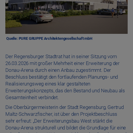
Quelle: PURE GRUPPE Architektengesellschaft mbH
Der Regensburger Stadtrat hat in seiner Sitzung vom
26.03.2026 mit großer Mehrheit einer Erweiterung der
Donau-Arena durch einen Anbau zugestimmt. Der
Beschluss bestätigt den fortlaufenden Planungs- und
Realisierungsweg eines klar gestalteten
Erweiterungskonzepts, das den Bestand und Neubau als
Gesamteinheit verbindet.
Die Oberbürgermeisterin der Stadt Regensburg, Gertrud
Maltz-Schwarzfischer, ist über den Projektbeschluss
sehr erfreut: „Der Erweiterungsbau West stärkt die
Donau-Arena strukturell und bildet die Grundlage für eine