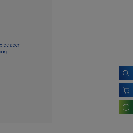
e geladen.
ung
.