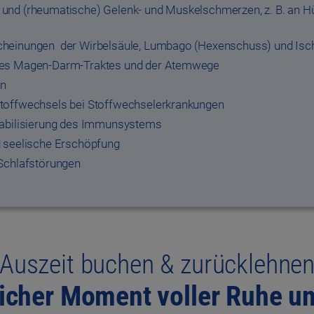
und (rheumatische) Gelenk- und Muskelschmerzen, z. B. an Hü
heinungen der Wirbelsäule, Lumbago (Hexenschuss) und Isc
des Magen-Darm-Traktes und der Atemwege
en
toffwechsels bei Stoffwechselerkrankungen
tabilisierung des Immunsystems
d seelische Erschöpfung
 Schlafstörungen
Auszeit buchen & zurücklehne
licher Moment voller Ruhe u