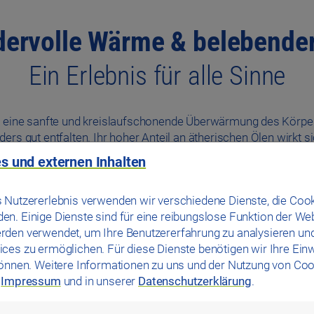
ervolle Wärme & belebender
Ein Erlebnis für alle Sinne
für eine sanfte und kreislaufschonende Überwärmung des Körpers
ers gut entfalten. Ihr hoher Anteil an ätherischen Ölen wirkt
skulatur, der Körper fühlt sich wunderbar geborgen und lässt 
s und externen Inhalten
 Nutzererlebnis verwenden wir verschiedene Dienste, die Cook
n. Einige Dienste sind für eine reibungslose Funktion der We
ste Qualität für Ihre Gesundh
rden verwendet, um Ihre Benutzererfahrung zu analysieren un
ces zu ermöglichen. Für diese Dienste benötigen wir Ihre Einwi
können. Weitere Informationen zu uns und der Nutzung von Coo
ertes Bio-Heu von ungedüngten und unbeweideten Wiesen. In ih
m
Impressum
und in unserer
Datenschutzerklärung
.
erkraut. Die im Heu enthaltenen ätherischen Öle, Gerbstoffe, 
die Durchblutung und fördern die Entgiftung.