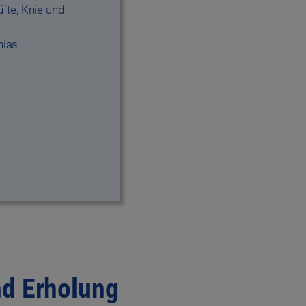
fte, Knie und
hias
n
nd Erholung