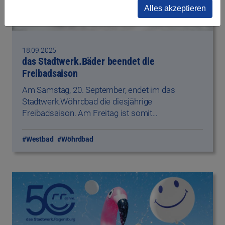
Alles akzeptieren
18.09.2025
das Stadtwerk.Bäder beendet die
Freibadsaison
Am Samstag, 20. September, endet im das
Stadtwerk.Wöhrdbad die diesjährige
Freibadsaison. Am Freitag ist somit…
#Westbad
#Wöhrdbad