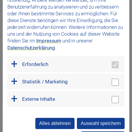
notwendig. Andere werden verwendet, um Ihre
Benutzererfahrung zu analysieren und zu verbessern
02.10.2025
Rückblick zum Hundeschwimmen 2025
oder Ihnen bestimmte Services zu ermöglichen. Für
diese Dienste benötigen wir Ihre Einwilligung, die Sie
Ein tierisches Vergnügen bei strahlendem
jederzeit widerrufen können. Weitere Informationen zu
Spätsommerwetter: Das fünfte Regensburger
uns und der Nutzung von Cookies auf dieser Website
Hundeschwimmen im das…
finden Sie im
Impressum
und in unserer
Datenschutzerklärung
.
#Wöhrdbad
Erforderlich
Statistik / Marketing
Externe Inhalte
Alles ablehnen
Auswahl speichern