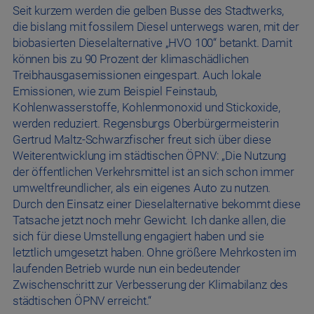
Seit kurzem werden die gelben Busse des Stadtwerks,
die bislang mit fossilem Diesel unterwegs waren, mit der
biobasierten Dieselalternative „HVO 100“ betankt. Damit
können bis zu 90 Prozent der klimaschädlichen
Treibhausgasemissionen eingespart. Auch lokale
Emissionen, wie zum Beispiel Feinstaub,
Kohlenwasserstoffe, Kohlenmonoxid und Stickoxide,
werden reduziert. Regensburgs Oberbürgermeisterin
Gertrud Maltz-Schwarzfischer freut sich über diese
Weiterentwicklung im städtischen ÖPNV: „Die Nutzung
der öffentlichen Verkehrsmittel ist an sich schon immer
umweltfreundlicher, als ein eigenes Auto zu nutzen.
Durch den Einsatz einer Dieselalternative bekommt diese
Tatsache jetzt noch mehr Gewicht. Ich danke allen, die
sich für diese Umstellung engagiert haben und sie
letztlich umgesetzt haben. Ohne größere Mehrkosten im
laufenden Betrieb wurde nun ein bedeutender
Zwischenschritt zur Verbesserung der Klimabilanz des
städtischen ÖPNV erreicht.“