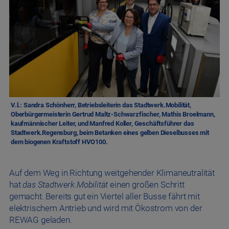
V.l.: Sandra Schönherr, Betriebsleiterin das Stadtwerk.Mobilität,
Oberbürgermeisterin Gertrud Maltz-Schwarzfischer, Mathis Broelmann,
kaufmännischer Leiter, und Manfred Koller, Geschäftsführer das
Stadtwerk.Regensburg, beim Betanken eines gelben Dieselbusses mit
dem biogenen Kraftstoff HVO100.
Auf dem Weg in Richtung weitgehender Klimaneutralität
hat
das Stadtwerk.Mobilität
einen großen Schritt
gemacht. Bereits gut ein Viertel aller Busse fährt mit
elektrischem Antrieb und wird mit Ökostrom von der
REWAG geladen.