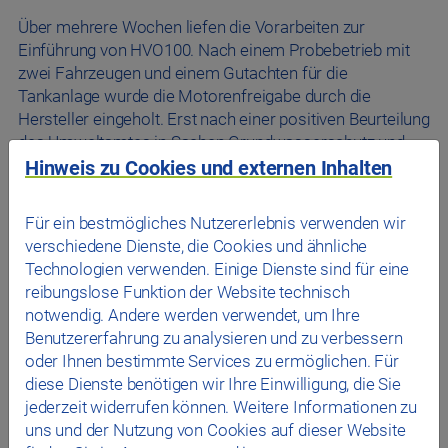
Über mehrere Wochen liefen die Vorarbeiten zur
Einführung von HVO100. Nach einem Probebetrieb mit
zwei Fahrzeugen und einem Gutachten für die
Tankanlage wurde die Motorenfreigabe durch die
Hersteller eingeholt. Erst nach einer positiven Beurteilung
des Umweltamtes in Sachen Grundwasserschutz und
der Prüfung einer langfristigen Verfügbarkeit von
Hinweis zu Cookies und externen Inhalten
HVO100 in bester Qualität startete der flächendeckende
Einsatz bei den rund 95 Bussen, die noch mit
Für ein bestmögliches Nutzererlebnis verwenden wir
Verbrennungsmotoren ausgestattet sind.
verschiedene Dienste, die Cookies und ähnliche
Technologien verwenden. Einige Dienste sind für eine
„Als Stadtwerk sehen wir uns in der Verantwortung, den
reibungslose Funktion der Website technisch
Klimaschutz in Regensburg voranzubringen. Wir haben
notwendig. Andere werden verwendet, um Ihre
hierbei zwei entscheidende Hebel: Wir brauchen Ersatz
Benutzererfahrung zu analysieren und zu verbessern
für den Einsatz von Erdgas und eine Alternative zum
oder Ihnen bestimmte Services zu ermöglichen. Für
Diesel. Mit unserer steigenden Elektrifizierung der
diese Dienste benötigen wir Ihre Einwilligung, die Sie
Busflotte sind wir auf einem guten Weg, der allerdings
jederzeit widerrufen können. Weitere Informationen zu
einen längeren Atem braucht. Jährlich ersetzen wir
uns und der Nutzung von Cookies auf dieser Website
sechs bis acht Fahrzeuge, die mit Verbrennungsmotor