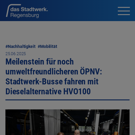
#Nachhaltigkeit
#Mobilität
25.06.2025
Meilenstein für noch
umweltfreundlicheren ÖPNV:
Stadtwerk-Busse fahren mit
Dieselalternative HVO100