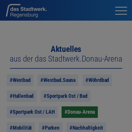
Aktuelles
aus der das Stadtwerk.Donau-Arena
#Westbad
#Westbad.Sauna
#Wöhrdbad
#Hallenbad
#Sportpark Ost / Bad
#Sportpark Ost / LAH
#Donau-Arena
#Mobilität
#Parken
#Nachhaltigkeit