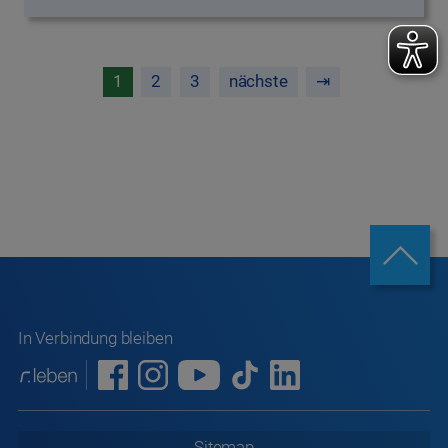
1
2
3
nächste
⇥
In Verbindung bleiben
Sitemap