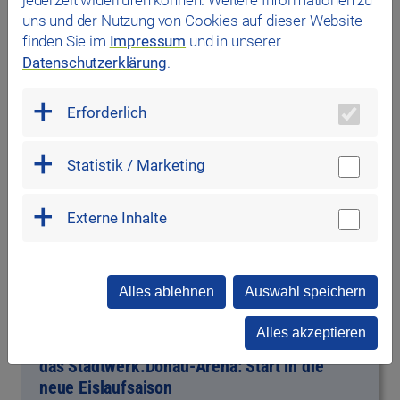
jederzeit widerrufen können. Weitere Informationen zu
#Donau-Arena
uns und der Nutzung von Cookies auf dieser Website
finden Sie im
Impressum
und in unserer
Datenschutzerklärung
.
Erforderlich
Statistik / Marketing
Externe Inhalte
Alles ablehnen
Auswahl speichern
Alles akzeptieren
23.09.2025
das Stadtwerk.Donau-Arena: Start in die
neue Eislaufsaison