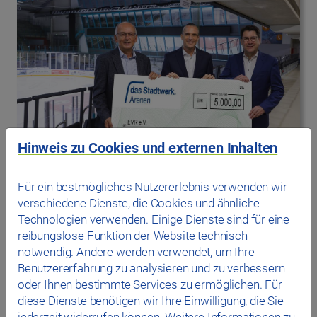
Hinweis zu Cookies und externen Inhalten
Für ein bestmögliches Nutzererlebnis verwenden wir
verschiedene Dienste, die Cookies und ähnliche
24.09.2025
das Stadtwerk.Donau-Arena fördert mit einer
Technologien verwenden. Einige Dienste sind für eine
Spende die Nachwuchsarbeit des EVR
reibungslose Funktion der Website technisch
notwendig. Andere werden verwendet, um Ihre
das Stadtwerk.Donau-Arena überreicht dem
Benutzererfahrung zu analysieren und zu verbessern
Eissportverein Regensburg e.V. (EVR) eine
oder Ihnen bestimmte Services zu ermöglichen. Für
Spende über 5.000 Euro und…
diese Dienste benötigen wir Ihre Einwilligung, die Sie