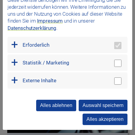
diese Dienste benötigen wir Ihre Einwilligung, die Sie
Starten Sie fit in den Tag – mit unseren Aqua HIT
jederzeit widerrufen können. Weitere Informationen zu
Kursen im Juni! Montag, Mittwoch und
uns und der Nutzung von Cookies auf dieser Website
Donnerstag um 08:15 Uhr…
finden Sie im
Impressum
und in unserer
Datenschutzerklärung
.
#Westbad
Erforderlich
Statistik / Marketing
Externe Inhalte
Alles ablehnen
Auswahl speichern
Alles akzeptieren